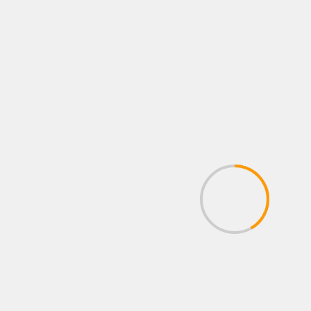
FOTOS
LO QUE VIENE
NEWS
NOTAS
PÓSTERS
Kenia Enríquez regresa al ring
7 agosto, 2026
Administrador