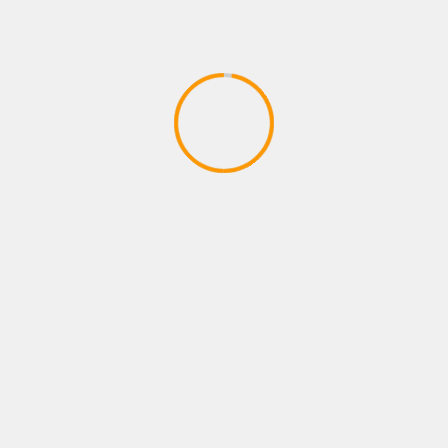
FOTOS
LO QUE VIENE
NEWS
NOTAS
PÓSTERS
Pitbull Cruz inicia una nueva etapa:
defenderá su título con Eddy Reynoso en su
esquina
6 agosto, 2026
Administrador