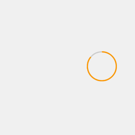
FOTOS
LO QUE VIENE
NEWS
NOTAS
Todo listo en Metepec: Sebastián “Logan”
Hernández regresa al ring tras enfrentar a
Nakatani en Arabia Saudita
8 agosto, 2026
Administrador