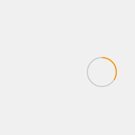
FOTOS
LO QUE VIENE
NEWS
NOTAS
Todo listo en Metepec: Sebastián “Logan”
Hernández regresa al ring tras enfrentar a
Nakatani en Arabia Saudita
8 agosto, 2026
Administrador