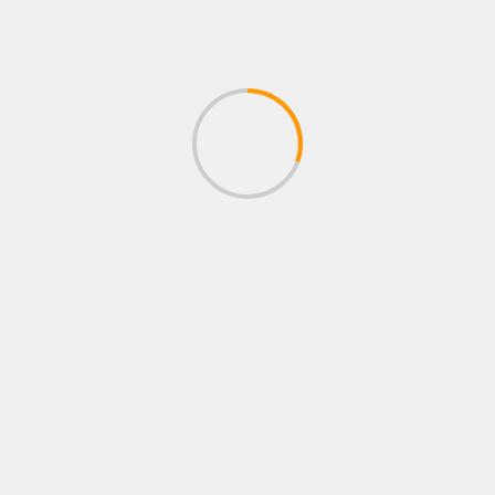
del 29 de agosto por lesión
7 agosto, 2026
Administrador
BUSCAR
EL PODCAST DE RINCÓN ROJO