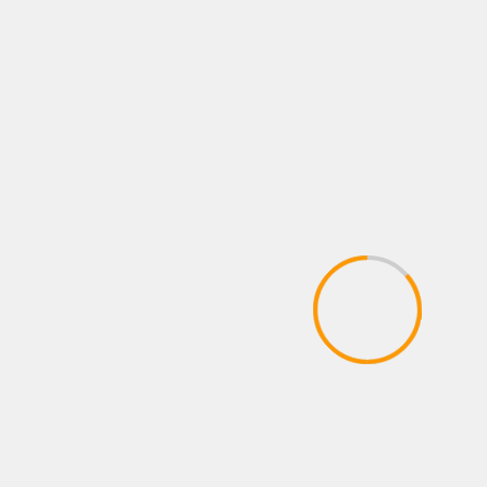
FOTOS
LO QUE VIENE
NEWS
NOTAS
Todo listo en Metepec: Sebastián “Logan”
Hernández regresa al ring tras enfrentar a
Nakatani en Arabia Saudita
8 agosto, 2026
Administrador