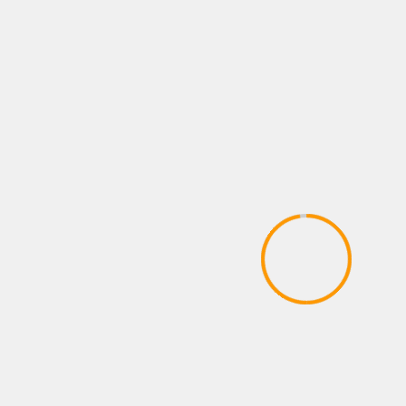
FOTOS
LO QUE VIENE
NEWS
NOTAS
Todo listo en Metepec: Sebastián “Logan”
Hernández regresa al ring tras enfrentar a
Nakatani en Arabia Saudita
8 agosto, 2026
Administrador