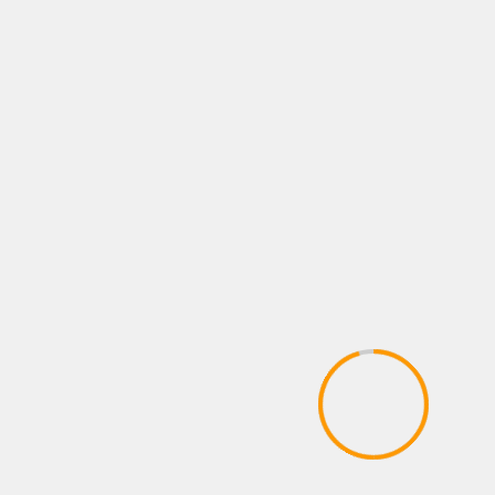
FOTOS
LO QUE VIENE
NEWS
NOTAS
PÓSTERS
Kenia Enríquez regresa al ring
7 agosto, 2026
Administrador