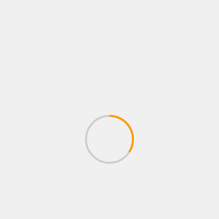
8 agosto, 2026
Administrador
FOTOS
LO QUE VIENE
NEWS
NOTAS
PÓSTERS
Kenia Enríquez regresa al ring
7 agosto, 2026
Administrador
BUSCAR