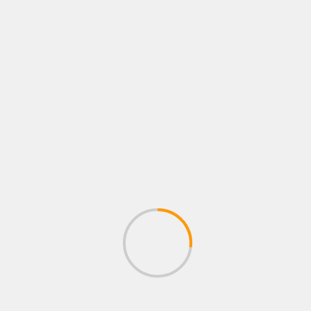
FOTOS
NEWS
NOTAS
Ana María Castro Fernández reafirma su
compromiso con el boxeo de Tultitlán
1 agosto, 2026
Administrador
BUSCAR