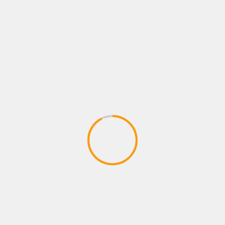
FOTOS
LO QUE VIENE
NEWS
NOTAS
PÓSTERS
Kenia Enríquez regresa al ring
7 agosto, 2026
Administrador
BUSCAR