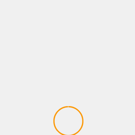
FOTOS
NEWS
NOTAS
Ana María Castro Fernández reafirma su
compromiso con el boxeo de Tultitlán
1 agosto, 2026
Administrador
BUSCAR