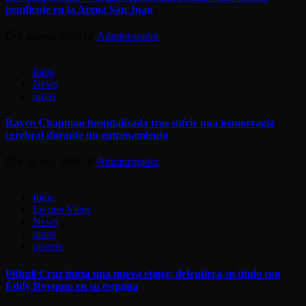
pendiente en la Arena San Juan
6 agosto, 2026
Administrador
fotos
News
notas
Raven Chapman hospitalizada tras sufrir una hemorragia
cerebral durante un entrenamiento
6 agosto, 2026
Administrador
fotos
Lo que Viene
News
notas
pósters
Pitbull Cruz inicia una nueva etapa: defenderá su título con
Eddy Reynoso en su esquina