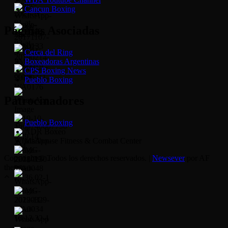
Cancun Boxing
Páginas Asociadas
Cerca del Ring
Boxeadoras Argentinas
CPS Boxing News
Pueblo Boxing
Patrocinadores
Pueblo Boxing
ADR Boxeo
Madhouse Fitness & Combat Center
Copyright © Todos los derechos reservados.
|
Newsever
por AF
themes.