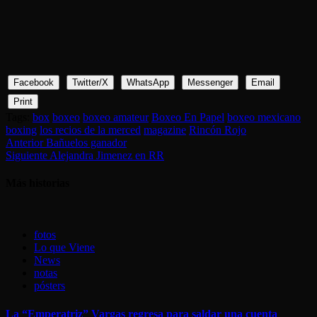
Facebook
Twitter/X
WhatsApp
Messenger
Email
Print
Tags:
box
boxeo
boxeo amateur
Boxeo En Papel
boxeo mexicano
boxing
los recios de la merced
magazine
Rincón Rojo
Sigue
Anterior
Bañuelos ganador
Siguiente
Alejandra Jimenez en RR
leyendo
Más historias
fotos
Lo que Viene
News
notas
pósters
La “Emperatriz” Vargas regresa para saldar una cuenta