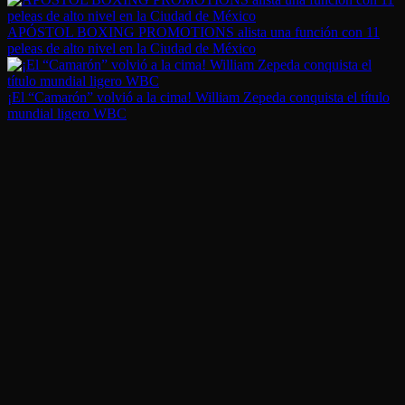
APÓSTOL BOXING PROMOTIONS alista una función con 11
peleas de alto nivel en la Ciudad de México
¡El “Camarón” volvió a la cima! William Zepeda conquista el título
mundial ligero WBC