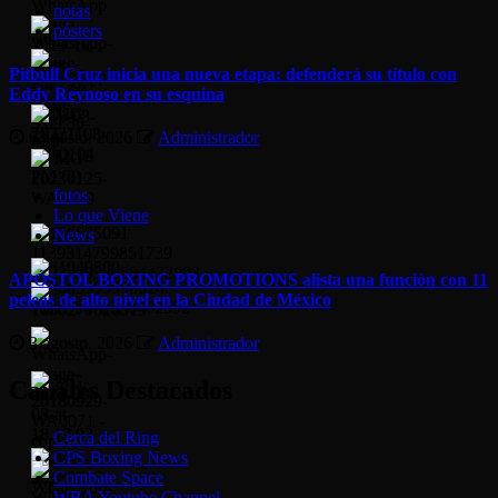
notas
pósters
Pitbull Cruz inicia una nueva etapa: defenderá su título con
Eddy Reynoso en su esquina
6 agosto, 2026
Administrador
fotos
Lo que Viene
News
APÓSTOL BOXING PROMOTIONS alista una función con 11
peleas de alto nivel en la Ciudad de México
3 agosto, 2026
Administrador
Canales Destacados
Cerca del Ring
CPS Boxing News
Combate Space
WBA Youtube Channel