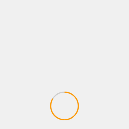
FOTOS
LO QUE VIENE
NEWS
NOTAS
Todo listo para la función de Apostol
Boxing
8 agosto, 2026
Administrador