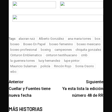
alacran ruiz
Alberto González
ana maria torres
box
Tags:
boxeo
Boxeo En Papel
boxeo femenino
boxeo mexicano
boxeo profesional
boxing
campeones
chiquita gonzalez
Cinturon Emblematico
cinturon teotihuacano
cmb
la guerrera torres
lucy hernandez
lupe pintor
Mauricio Sulaiman
policía
Rincón Rojo
Sonia Osorio
wbc
Anterior
Siguiente
Cuellar y Fuentes tiene
Ya esta lista la edición
nueva fecha
número 48 de RR
MÁS HISTORIAS