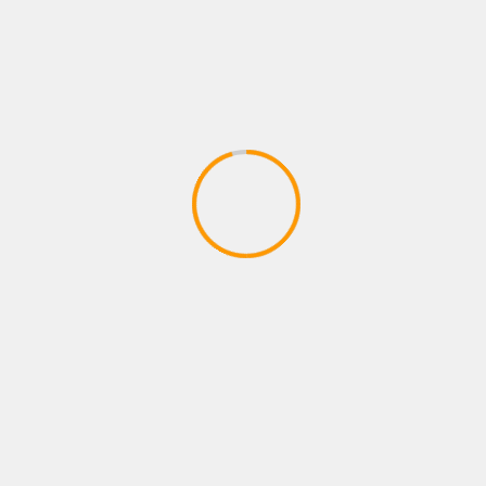
leyendas campeonas
mariana juarez
martes de cafe
Rincón Rojo
Anterior
Siguiente
Es Oficial!
Ceremonia de Pesaje:
Experiencia vs Juventud
2
MÁS HISTORIAS