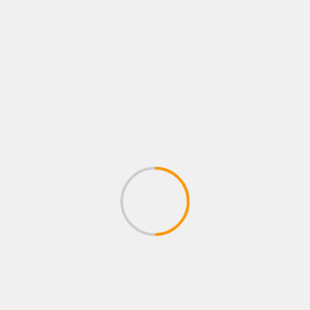
8 agosto, 2026
Administrador
FOTOS
LO QUE VIENE
NEWS
NOTAS
PÓSTERS
Kenia Enríquez regresa al ring
7 agosto, 2026
Administrador