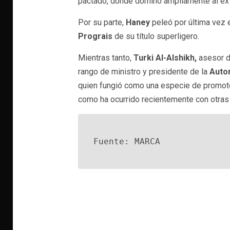
pactado, donde dominó ampliamente al e
Por su parte,
Haney
peleó por última vez
Prograis
de su título superligero.
Mientras tanto,
Turki Al-Alshikh,
asesor d
rango de ministro y presidente de la
Autor
quien fungió como una especie de promotor
como ha ocurrido recientemente con otras
Fuente: MARCA