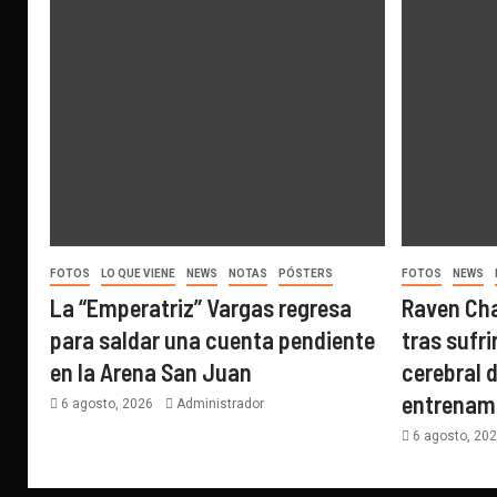
FOTOS
LO QUE VIENE
NEWS
NOTAS
PÓSTERS
FOTOS
NEWS
La “Emperatriz” Vargas regresa
Raven Ch
para saldar una cuenta pendiente
tras sufr
en la Arena San Juan
cerebral 
entrenam
6 agosto, 2026
Administrador
6 agosto, 20