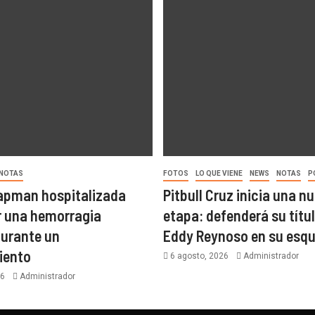
NOTAS
FOTOS
LO QUE VIENE
NEWS
NOTAS
P
apman hospitalizada
Pitbull Cruz inicia una n
ir una hemorragia
etapa: defenderá su títu
durante un
Eddy Reynoso en su esqu
iento
6 agosto, 2026
Administrador
26
Administrador