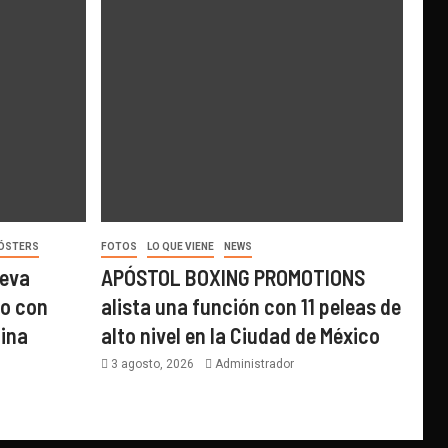
ÓSTERS
FOTOS
LO QUE VIENE
NEWS
ueva
APÓSTOL BOXING PROMOTIONS
lo con
alista una función con 11 peleas de
ina
alto nivel en la Ciudad de México
3 agosto, 2026
Administrador