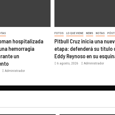
OTAS
FOTOS
LO QUE VIENE
NEWS
NOTAS
PÓST
pman hospitalizada
Pitbull Cruz inicia una nue
r una hemorragia
etapa: defenderá su título
urante un
Eddy Reynoso en su esquin
ento
6 agosto, 2026
Administrador
6
Administrador