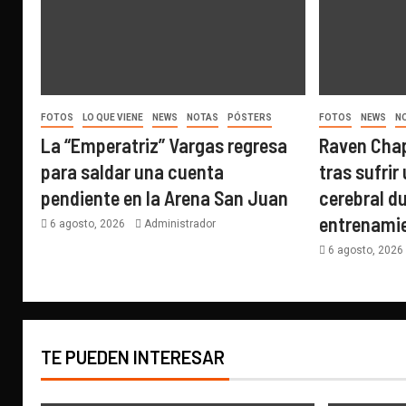
FOTOS
LO QUE VIENE
NEWS
NOTAS
PÓSTERS
FOTOS
NEWS
N
La “Emperatriz” Vargas regresa
Raven Cha
para saldar una cuenta
tras sufri
pendiente en la Arena San Juan
cerebral d
entrenami
6 agosto, 2026
Administrador
6 agosto, 202
TE PUEDEN INTERESAR