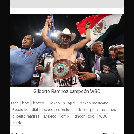
Gilberto Ramirez campeón WBO
box
boxeo
Boxeo En Papel
boxeo mexicano
Tags:
Boxeo Mundial
boxeo profesional
boxing
campeones
gilberto ramirez
Mexico
omb
Rincón Rojo
WBO
zurdo