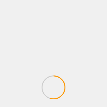
profesionales
10 agosto, 2026
Administrador
BUSCAR
EL PODCAST DE RINCÓN ROJO