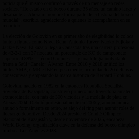
noticia que él mismo confirmó a través de un mensaje en redes
sociales. “He estado en el boxeo durante 35 años, un camino largo y
desafiante… Ahora mi nombre forma parte de la historia del boxeo
mundial”, escribió, agradeciendo a quienes lo acompañaron en su
recorrido.
La elección de Golovkin en su primer año de elegibilidad lo coloca
junto a figuras como Nigel Benn, Antonio Tarver, Naoko Fujioka y
Jackie Nava. El kazajo llega a Canastota tras una carrera profesional
de 42-2-1 con 37 nocauts, un porcentaje de KO de campeonato
superior al 88% —récord Guinness— y una trilogía inolvidable
frente a Saúl “Canelo” Álvarez. Entre 2010 y 2018 unificó los
títulos AMB, CMB e IBF en peso medio, acumulando 20 defensas
consecutivas y empatando la marca histórica de Bernard Hopkins.
Golovkin, nacido en 1982 en la entonces República Socialista
Soviética de Kazajistán, construyó primero una trayectoria amateur
extraordinaria, con más de 300 victorias y la medalla de plata en
Atenas 2004. Debutó profesionalmente en 2006 y, aunque nunca
anunció formalmente su retiro, se alejó del ring para asumir roles de
liderazgo deportivo. Desde 2024 preside el Comité Olímpico
Nacional de Kazajistán y, desde noviembre de 2025, encabeza
World Boxing, organización clave en la defensa del boxeo olímpico
rumbo a Los Ángeles 2028.