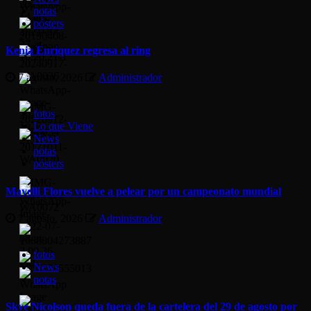
notas
pósters
Kenia Enríquez regresa al ring
7 agosto, 2026
Administrador
fotos
Lo que Viene
News
notas
pósters
Mayelli Flores vuelve a pelear por un campeonato mundial
7 agosto, 2026
Administrador
fotos
News
notas
Skye Nicolson queda fuera de la cartelera del 29 de agosto por