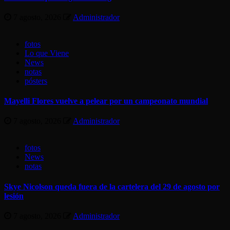
7 agosto, 2026
Administrador
fotos
Lo que Viene
News
notas
pósters
Mayelli Flores vuelve a pelear por un campeonato mundial
7 agosto, 2026
Administrador
fotos
News
notas
Skye Nicolson queda fuera de la cartelera del 29 de agosto por
lesión
7 agosto, 2026
Administrador