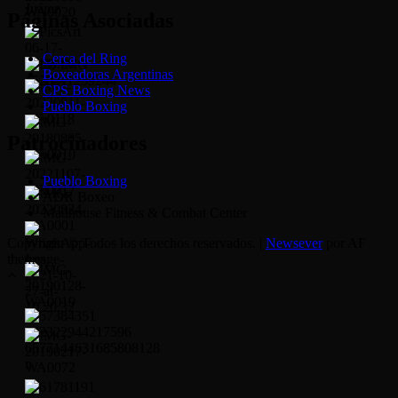
Páginas Asociadas
Cerca del Ring
Boxeadoras Argentinas
CPS Boxing News
Pueblo Boxing
Patrocinadores
Pueblo Boxing
ADR Boxeo
Madhouse Fitness & Combat Center
Copyright © Todos los derechos reservados.
|
Newsever
por AF
themes.