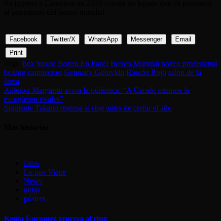
Su ingreso a Canastota en 2026 corona un legado que ya pertenece
al patrimonio del boxeo mundial.
Facebook
Twitter/X
WhatsApp
Messenger
Email
Print
Tags:
box
boxeo
Boxeo En Papel
Boxeo Mundial
boxeo profesional
boxing
campeones
Gennady Golovkin
Rincón Rojo
salon de la
fama
Sigue
Anterior
Margarito aviva la polémica: “A Canelo siempre le
escogieron rivales”
leyendo
Siguiente
Takano regresa al ring antes de cerrar el año
Más historias
fotos
Lo que Viene
News
notas
pósters
Kenia Enríquez regresa al ring