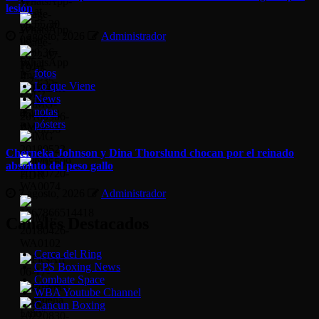
lesión
7 agosto, 2026
Administrador
fotos
Lo que Viene
News
notas
pósters
Cherneka Johnson y Dina Thorslund chocan por el reinado
absoluto del peso gallo
7 agosto, 2026
Administrador
Canales Destacados
Cerca del Ring
CPS Boxing News
Combate Space
WBA Youtube Channel
Cancun Boxing