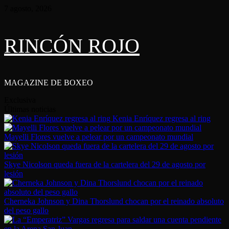
Saltar
7 agosto, 2026
al
contenido
RINCÓN ROJO
MAGAZINE DE BOXEO
Exclusiva
Últimas noticias
Kenia Enríquez regresa al ring
Mayelli Flores vuelve a pelear por un campeonato mundial
Skye Nicolson queda fuera de la cartelera del 29 de agosto por
lesión
Cherneka Johnson y Dina Thorslund chocan por el reinado absoluto
del peso gallo