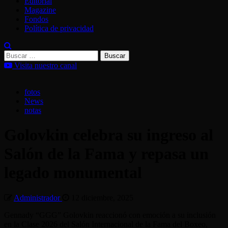
Editorial
Magazine
Fondos
Política de privacidad
Buscar:
Visita nuestro canal
fotos
News
notas
Golovkin celebra su ingreso al
Salón de la Fama y repasa un
legado monumental
Administrador
12 diciembre, 2025
Gennady “GGG” Golovkin reaccionó con emoción a su inclusión
en la Clase 2026 del Salón Internacional de la Fama del Boxeo,