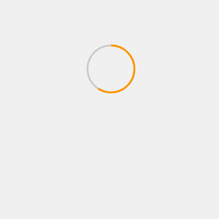
Holm vs Han, choque de generaciones
en el respaldo estelar de Serrano vs
Cruz
30 diciembre, 2025
Administrador
Most Valuable Promotions (MVP) confirmó
combates adicionales para la pelea entre Amanda
Serrano y Reine Tellez, que se disputará el...
1
2
Siguiente
BUSCAR