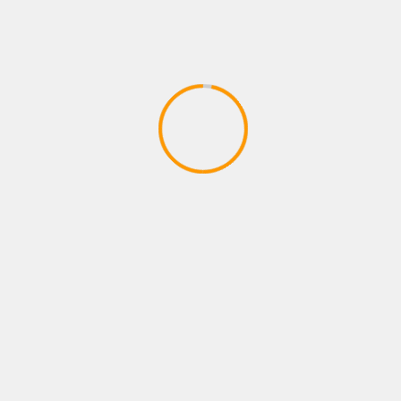
8 agosto, 2026
Administrador
FOTOS
LO QUE VIENE
NEWS
NOTAS
PÓSTERS
Kenia Enríquez regresa al ring
7 agosto, 2026
Administrador