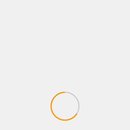
a, el estadounidense
Ricardo Sandoval
se impuso por
eño
Ángel “Tito” Acosta
.
Acosta pasó a (24-5, 22 KOs).
hatsApp
Messenger
Email
Print
icano
Boxeo Mundial
boxeo profesional
boxing
camaron
Siguiente