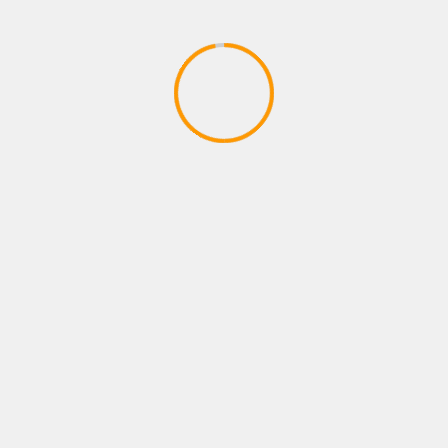
FOTOS
LO QUE VIENE
NEWS
NOTAS
Chiquita Boxing superó el pesaje oficial
y todo está listo para el “Main Event”
31 julio, 2026
Administrador
Con el pesaje oficial realizado ayer viernes,
quedó todo listo para la función "Main Event",
organizada por Chiquita Boxing, que...
1
2
3
4
…
399
Siguiente
BUSCAR