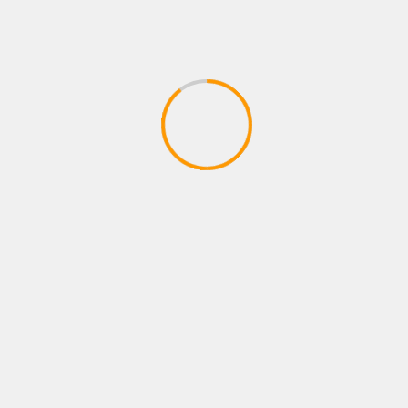
FOTOS
LO QUE VIENE
NEWS
NOTAS
Chiquita Boxing superó el pesaje oficial
y todo está listo para el “Main Event”
31 julio, 2026
Administrador
Con el pesaje oficial realizado ayer viernes,
quedó todo listo para la función "Main Event",
organizada por Chiquita Boxing, que...
Anterior
1
2
3
4
5
…
400
Siguiente
BUSCAR