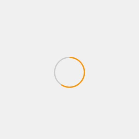
FOTOS
LO QUE VIENE
NEWS
NOTAS
Todo listo para la función de Apostol
Boxing
8 agosto, 2026
Administrador