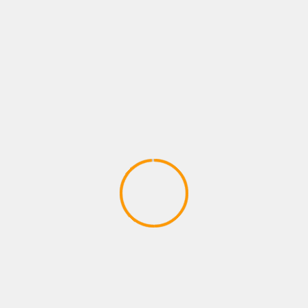
FOTOS
NEWS
NOTAS
Skye Nicolson queda fuera de la cartelera
del 29 de agosto por lesión
7 agosto, 2026
Administrador
BUSCAR